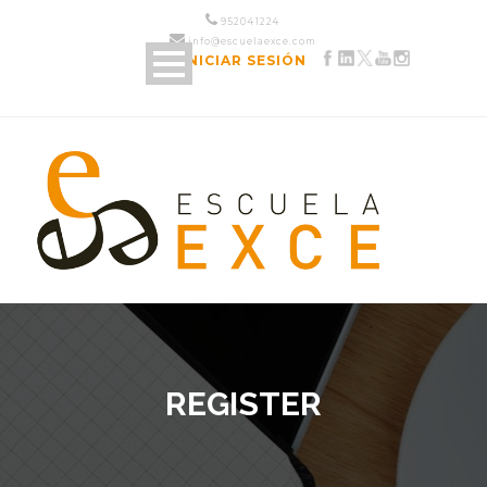
952 04 12 24
info@escuelaexce.com
INICIAR SESIÓN
REGISTER