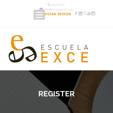
952 04 12 24
info@escuelaexce.com
INICIAR SESIÓN
REGISTER