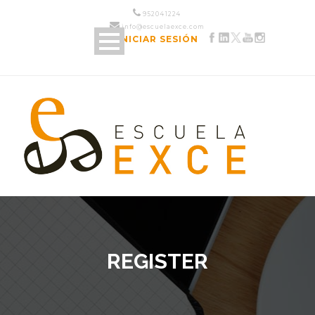
952 04 12 24
info@escuelaexce.com
INICIAR SESIÓN
REGISTER