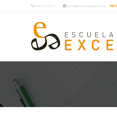
952 04 12 24
info@escuelaexce.com
INI