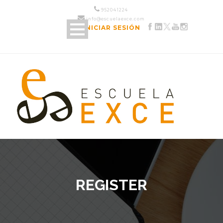
952 04 12 24
info@escuelaexce.com
INICIAR SESIÓN
REGISTER