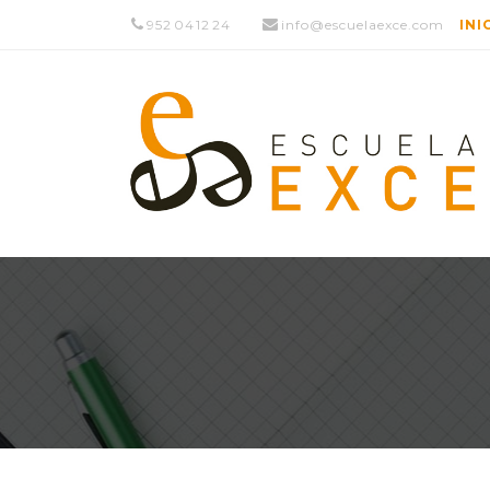
952 04 12 24
info@escuelaexce.com
INI