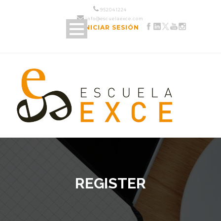
952 04 12 24
info@escuelaexce.com
INICIAR SESIÓN
REGISTER