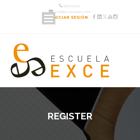
952 04 12 24
info@escuelaexce.com
INICIAR SESIÓN
REGISTER