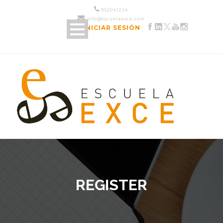
952 04 12 24
info@escuelaexce.com
INICIAR SESIÓN
REGISTER