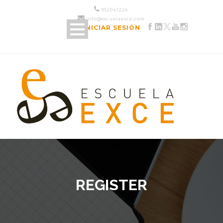
952 04 12 24
info@escuelaexce.com
INICIAR SESIÓN
REGISTER