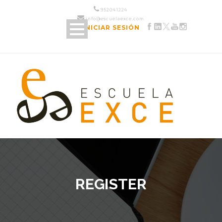
952 04 12 24
info@escuelaexce.com
INICIAR SESIÓN
REGISTER