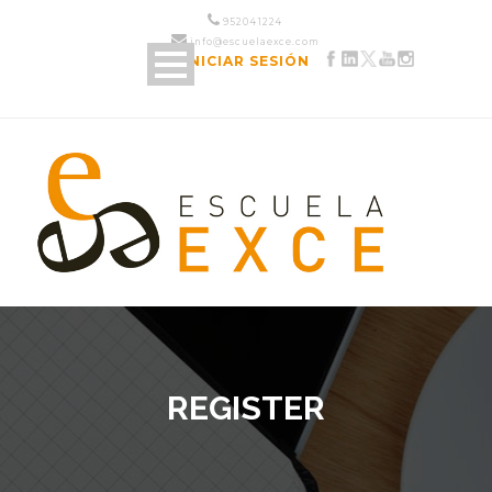
952 04 12 24
info@escuelaexce.com
INICIAR SESIÓN
REGISTER