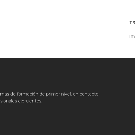
T
In
ramas de formación de primer nivel, en contacto
ionales ejercientes.