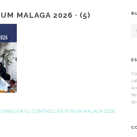
M MALAGA 2026 · (5)
B
E
Po
ca
ac
de
do
XIONES EN EL CONTROLLER FORUM MALAGA 2026
C