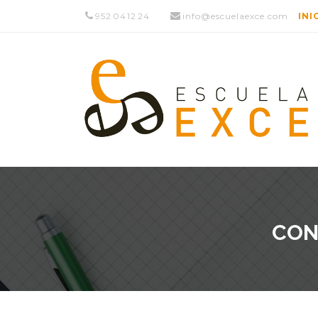
952 04 12 24
info@escuelaexce.com
INI
CON