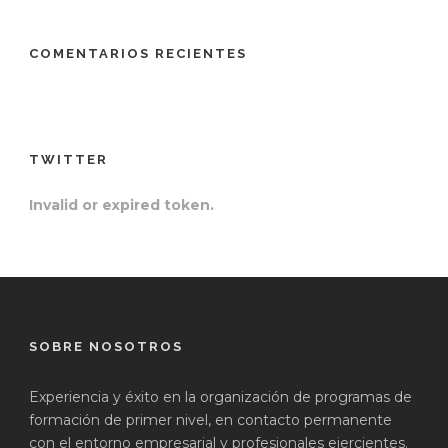
COMENTARIOS RECIENTES
TWITTER
Invalid or expired token.
SOBRE NOSOTROS
Experiencia y éxito en la organización de programas de
formación de primer nivel, en contacto permanente
con el entorno empresarial y profesionales ejercientes.