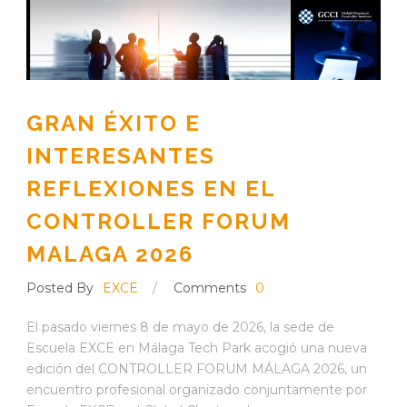
GRAN ÉXITO E
INTERESANTES
REFLEXIONES EN EL
CONTROLLER FORUM
MALAGA 2026
Posted By
EXCE
/
Comments
0
El pasado viernes 8 de mayo de 2026, la sede de
Escuela EXCE en Málaga Tech Park acogió una nueva
edición del CONTROLLER FORUM MÁLAGA 2026, un
encuentro profesional organizado conjuntamente por