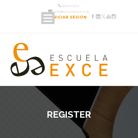
952 04 12 24
info@escuelaexce.com
INICIAR SESIÓN
REGISTER