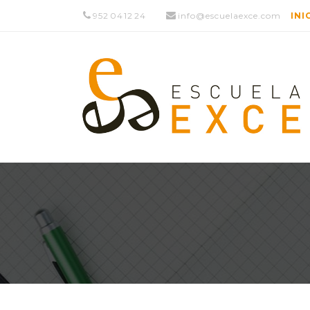
952 04 12 24
info@escuelaexce.com
INI