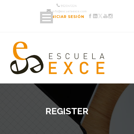
952 04 12 24
info@escuelaexce.com
INICIAR SESIÓN
REGISTER