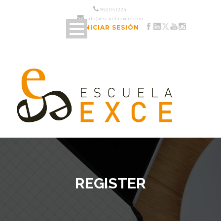
952 04 12 24
info@escuelaexce.com
INICIAR SESIÓN
REGISTER