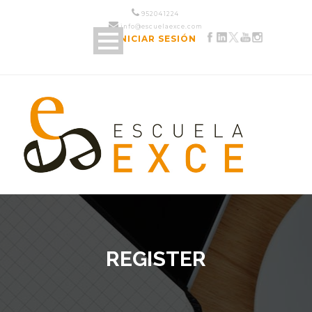
952 04 12 24
info@escuelaexce.com
INICIAR SESIÓN
REGISTER