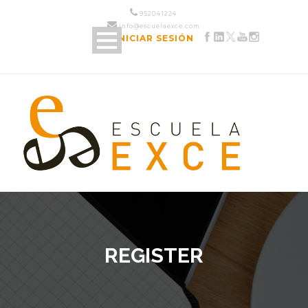
952 04 12 24
info@escuelaexce.com
INICIAR SESIÓN
REGISTER