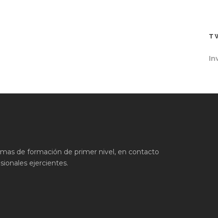
T
In
ramas de formación de primer nivel, en contacto
ionales ejercientes.