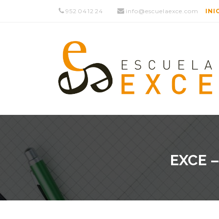
952 04 12 24
info@escuelaexce.com
INI
EXCE –