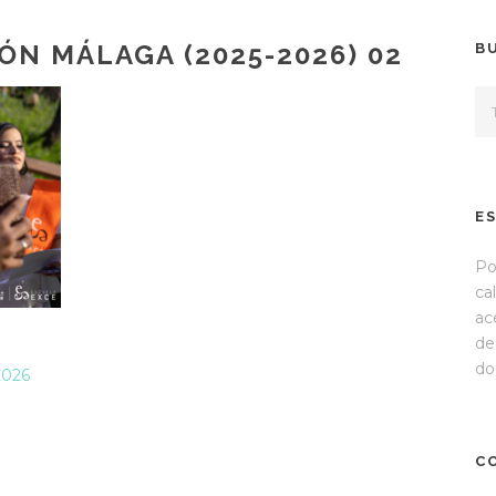
ÓN MÁLAGA (2025-2026) 02
B
E
Po
ca
ac
de
do
2026
C