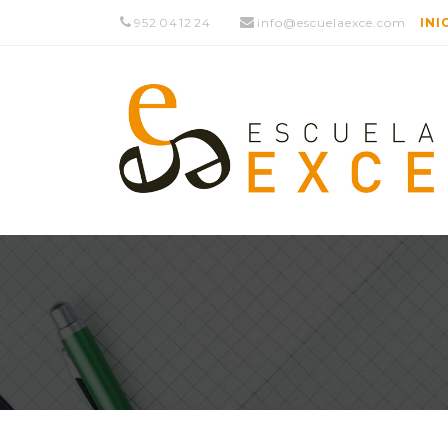
952 04 12 24
info@escuelaexce.com
INI