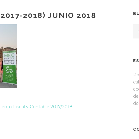
2017-2018) JUNIO 2018
B
E
Po
ca
ac
de
do
iento Fiscal y Contable 2017/2018
C