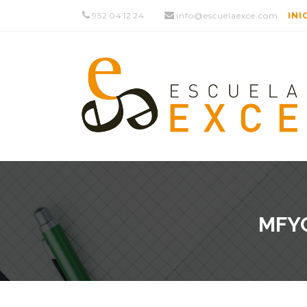
952 04 12 24
info@escuelaexce.com
INI
MFYC