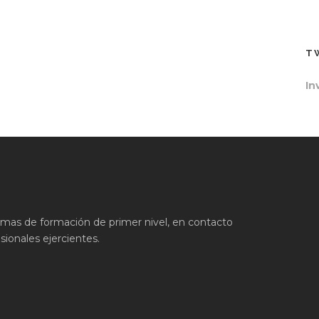
T
In
ramas de formación de primer nivel, en contacto
ionales ejercientes.