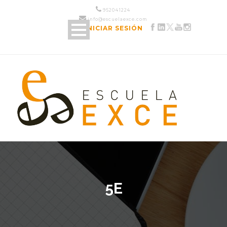
952 04 12 24
info@escuelaexce.com
INICIAR SESIÓN
5E