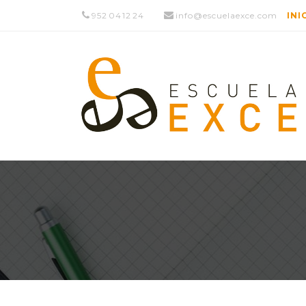
952 04 12 24
info@escuelaexce.com
INI