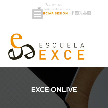
952 04 12 24
info@escuelaexce.com
INICIAR SESIÓN
EXCE ONLIVE