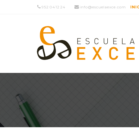
952 04 12 24
info@escuelaexce.com
INI