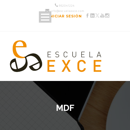
952 04 12 24
info@escuelaexce.com
INICIAR SESIÓN
MDF