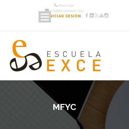
952 04 12 24
info@escuelaexce.com
INICIAR SESIÓN
MFYC