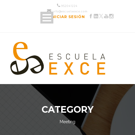
952 04 12 24
info@escuelaexce.com
INICIAR SESIÓN
CATEGORY
Meeting