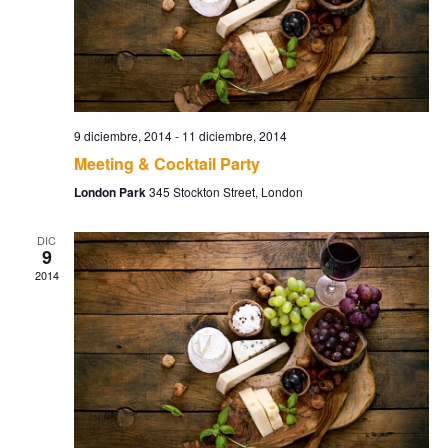
vist
de
9 diciembre, 2014
-
11 diciembre, 2014
Eve
Meeting & Cocktail Party
London Park
345 Stockton Street, London
DIC
9
2014