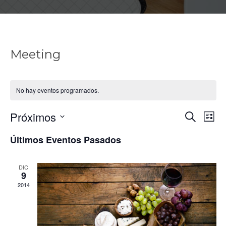
Meeting
No hay eventos programados.
Próximos
Buscar
Na
Nav
Lista
Selecciona
Últimos Eventos Pasados
d
la
de
fecha.
vi
DIC
9
bús
2014
d
y
Ev