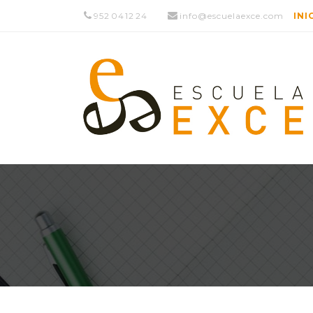
952 04 12 24
info@escuelaexce.com
INI