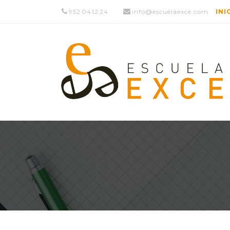
952 04 12 24
info@escuelaexce.com
INI