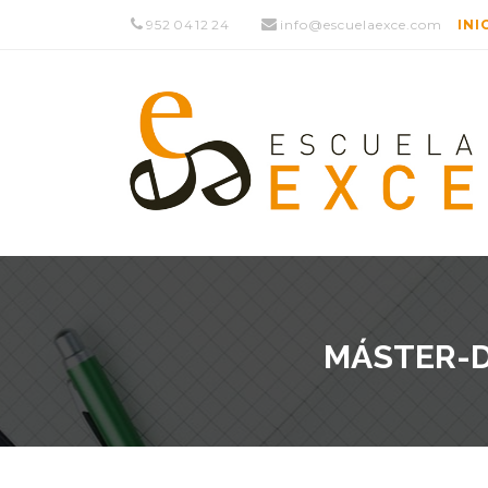
952 04 12 24
info@escuelaexce.com
INI
MÁSTER-D