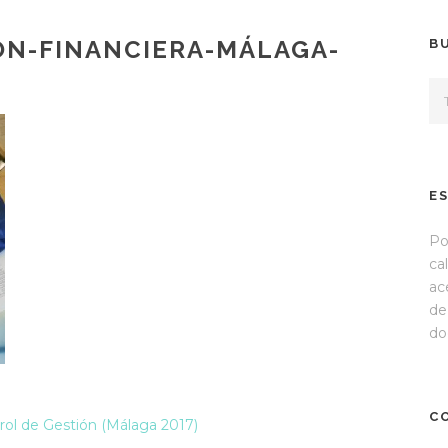
ÓN-FINANCIERA-MÁLAGA-
B
E
Po
ca
ac
de
do
C
rol de Gestión (Málaga 2017)