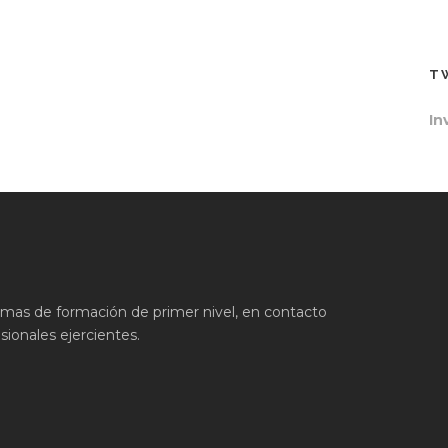
T
In
ramas de formación de primer nivel, en contacto
ionales ejercientes.