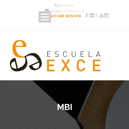
952 04 12 24
info@escuelaexce.com
INICIAR SESIÓN
MBI