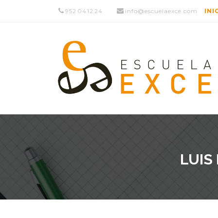
952 04 12 24
info@escuelaexce.com
INI
LUIS