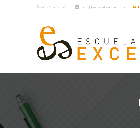
952 04 12 24
info@escuelaexce.com
INI