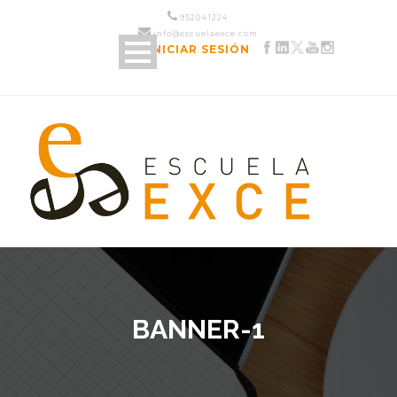
952 04 12 24
info@escuelaexce.com
INICIAR SESIÓN
BANNER-1