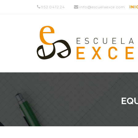
952 04 12 24
info@escuelaexce.com
INI
EQ