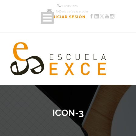
952 04 12 24
info@escuelaexce.com
INICIAR SESIÓN
ICON-3