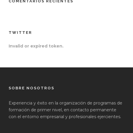
COMENTARIOS RECIENTES
TWITTER
Invalid or expired token.
SOBRE NOSOTROS
Experiencia y éxito en la organización de programas de
formación de primer nivel, en contacto permanente
con el entorno empresarial y profesionales ejercientes.