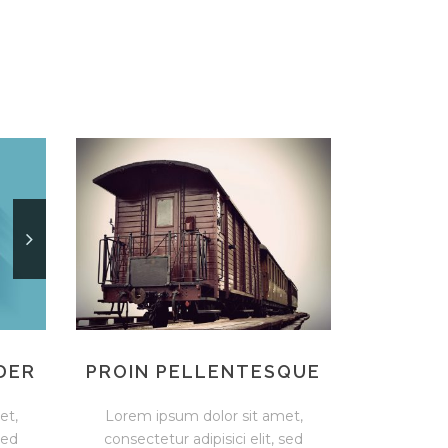
DER
PROIN PELLENTESQUE
et,
Lorem ipsum dolor sit amet,
sed
consectetur adipisici elit, sed