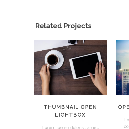
Related Projects
THUMBNAIL OPEN
OPE
LIGHTBOX
Lo
co
Lorem ipsum dolor sit amet,