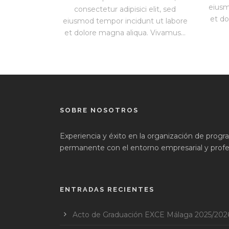
eiusm
consectetur adipisici elit, sed
et do
eiusmod tempor incidunt ut labore
et dolore magna aliqua. Vivamus...
SOBRE NOSOTROS
Experiencia y éxito en la organización de prog
permanente con el entorno empresarial y profes
ENTRADAS RECIENTES
Acto de Graduación EXCE Málaga 2025/202