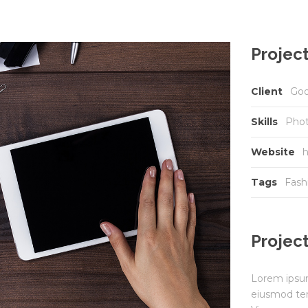
Project
Client
Goo
Skills
Phot
Website
h
Tags
Fash
Project
Lorem ipsum 
eiusmod tem