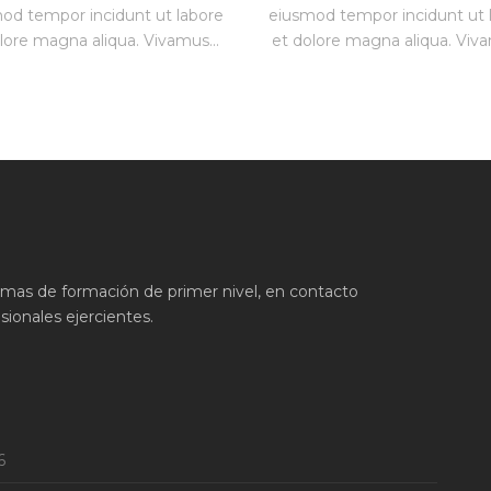
od tempor incidunt ut labore
eiusmod tempor incidunt ut 
lore magna aliqua. Vivamus...
et dolore magna aliqua. Viva
ramas de formación de primer nivel, en contacto
ionales ejercientes.
6