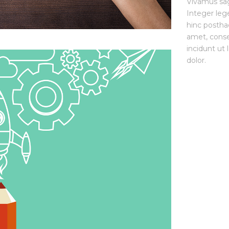
Vivamus sag
Integer leg
hinc posthac
amet, conse
incidunt ut
dolor.