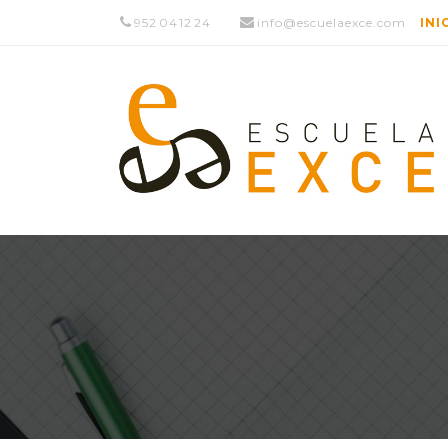
952 04 12 24
info@escuelaexce.com
INI