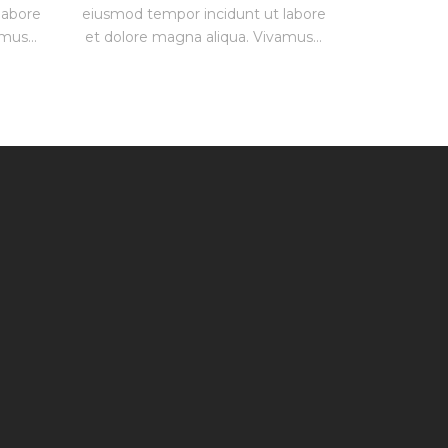
labore
eiusmod tempor incidunt ut labore
mus...
et dolore magna aliqua. Vivamus...