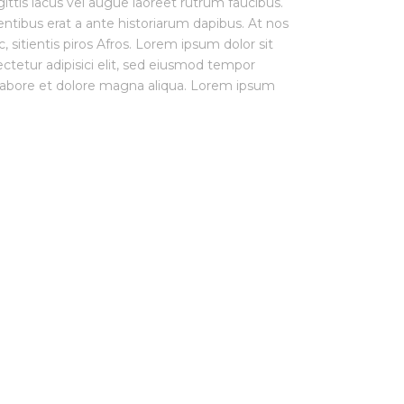
ittis lacus vel augue laoreet rutrum faucibus.
entibus erat a ante historiarum dapibus. At nos
, sitientis piros Afros. Lorem ipsum dolor sit
ctetur adipisici elit, sed eiusmod tempor
 labore et dolore magna aliqua. Lorem ipsum