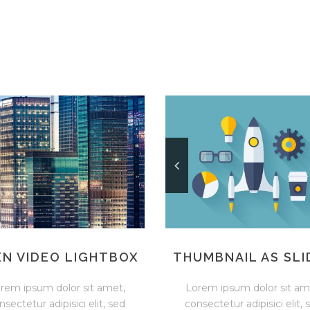
N VIDEO LIGHTBOX
THUMBNAIL AS SLI
rem ipsum dolor sit amet,
Lorem ipsum dolor sit am
nsectetur adipisici elit, sed
consectetur adipisici elit, 