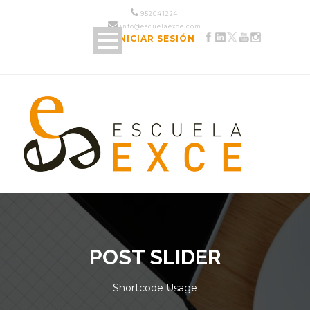
952 04 12 24
info@escuelaexce.com
INICIAR SESIÓN
POST SLIDER
Shortcode Usage