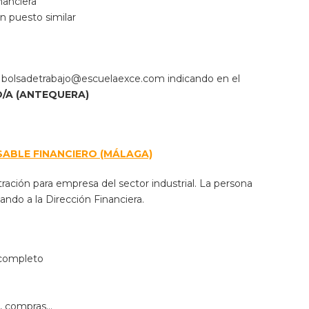
nanciera
n puesto similar
:
bolsadetrabajo@escuelaexce.com
indicando en el
O/A (ANTEQUERA)
SABLE FINANCIERO (MÁLAGA)
ción para empresa del sector industrial. La persona
ndo a la Dirección Financiera.
 completo
s, compras…