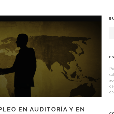
B
E
Po
ca
ac
de
do
PLEO EN AUDITORÍA Y EN
C