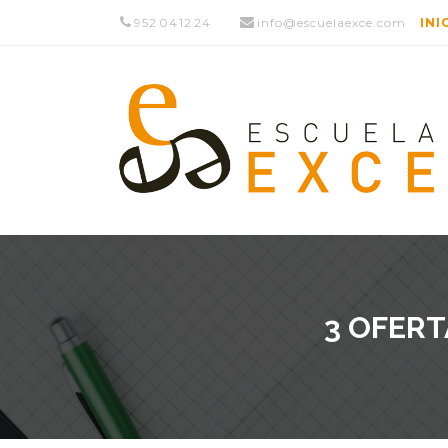
952 04 12 24
info@escuelaexce.com
INI
3 OFERT