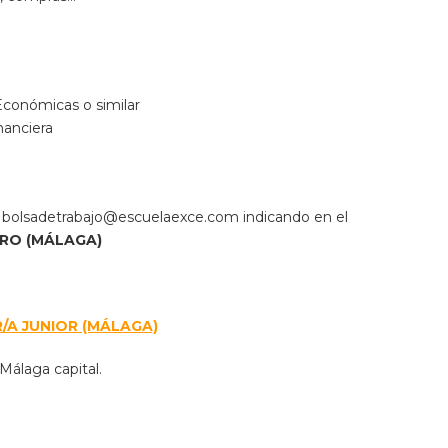
 Económicas o similar
nanciera
:
bolsadetrabajo@escuelaexce.com
indicando en el
RO (MÁLAGA)
/A JUNIOR (MÁLAGA)
Málaga capital.