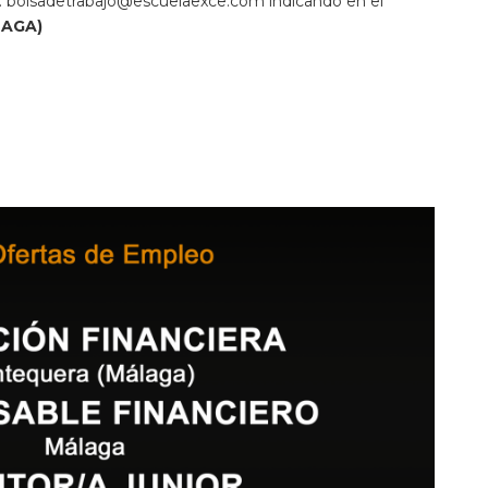
:
bolsadetrabajo@escuelaexce.com
indicando en el
LAGA)