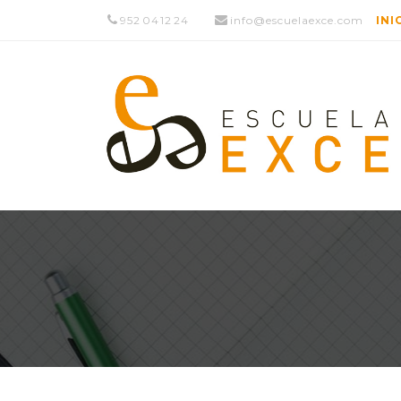
952 04 12 24
info@escuelaexce.com
INI