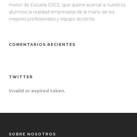
motor de Escuela EXCE, que quiere acercar a nuestros
alumnos la realidad empresarial de la mano de los
mejores profesionales y equipo docente.
COMENTARIOS RECIENTES
TWITTER
Invalid or expired token.
SOBRE NOSOTROS