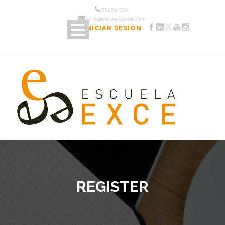
952 04 12 24
info@escuelaexce.com
INICIAR SESIÓN
REGISTER