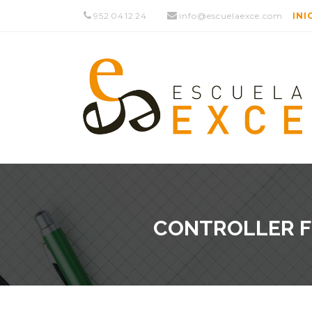
952 04 12 24
info@escuelaexce.com
INI
CONTROLLER FÓ