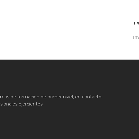
T
In
ramas de formación de primer nivel, en contacto
ionales ejercientes.