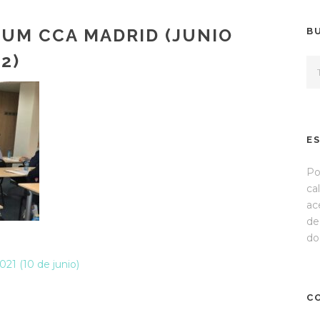
UM CCA MADRID (JUNIO
B
2)
E
Po
ca
ac
de
do
 (10 de junio)
C