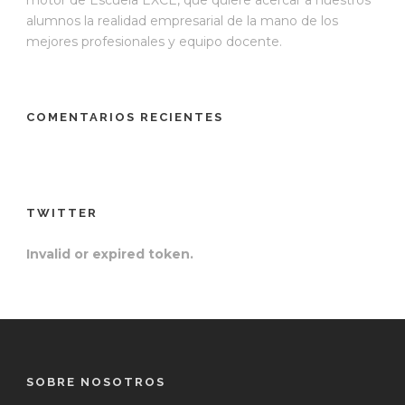
motor de Escuela EXCE, que quiere acercar a nuestros
alumnos la realidad empresarial de la mano de los
mejores profesionales y equipo docente.
COMENTARIOS RECIENTES
TWITTER
Invalid or expired token.
SOBRE NOSOTROS