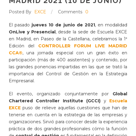
MADRID 2021 (10 DE JUNIO)
Posted By
EXCE
/
Comments
0
El pasado
jueves 10 de junio de 2021
, en modalidad
OnLive y Presencial
, desde la sede de Escuela EXCE
en Madrid, en Paseo de la Castellana, celebramos la 1ª
Edición del
CONTROLLER FORUM LIVE MADRID
CCA®
, una jornada especial con un gran éxito en
participación (más de 400 asistentes) y contenido, por
las grandes ponencias impartidas en las que se trató la
importancia del Control de Gestión en la Estrategia
Empresarial.
El evento, organizado conjuntamente por
Global
Chartered Controller Institute (GCCI)
y
Escuela
EXCE
puso de relieve aquellas cuestiones que han de
tenerse en cuenta en la estrategia de las empresas y
organizaciones. Sirvió para conocer desde la experiencia
práctica de dos grandes profesionales cómo la función
de
control de gestión
es fundamental en la definición