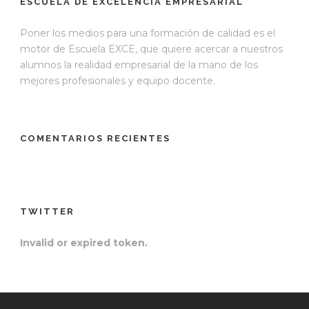
ESCUELA DE EXCELENCIA EMPRESARIAL
Poner los medios para una formación de calidad es el
motor de Escuela EXCE, que quiere acercar a nuestros
alumnos la realidad empresarial de la mano de los
mejores profesionales y equipo docente.
COMENTARIOS RECIENTES
TWITTER
Invalid or expired token.